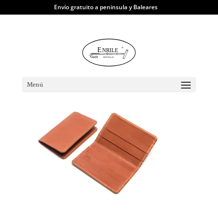
Envío gratuito a peninsula y Baleares
TIENDA
|
Carteras y Tarjeteros
| Tarjetero
Book
Menú