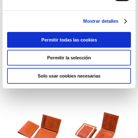
Mostrar detalles
Permitir todas las cookies
Tarjetero V en
Tarjetero
Permitir la selección
Shell Cordovan
Europeo Cuero
& Vela
Solo usar cookies necesarias
166,00
€
71,00
€