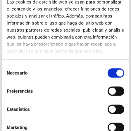
Las cookies de este sitio web se usan para personalizar
el contenido y los anuncios, ofrecer funciones de redes
sociales y analizar el tráfico. Además, compartimos
información sobre el uso que haga del sitio web con
GRABAR INICIALES (3,00€)
nuestros partners de redes sociales, publicidad y análisis
web, quienes pueden combinarla con otra información
Tarjetero
Añadir al carrito
que les haya proporcionado o que hayan recopilado a
Book
cantidad
partir del uso que haya hecho de sus servicios.
ENVIO GRATUITO
Selección
Necesario
de
consentimiento
Preferencias
Productos relacionados
Estadística
Marketing