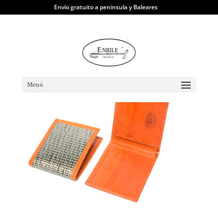
Envío gratuito a peninsula y Baleares
TIENDA
|
Carteras y Tarjeteros
|
Americano Cuero & Vela
Menú