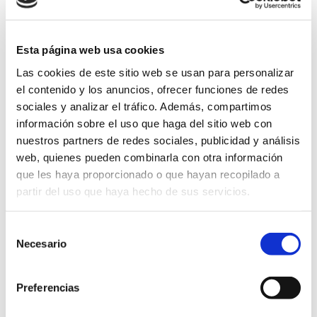
Esta página web usa cookies
Las cookies de este sitio web se usan para personalizar
el contenido y los anuncios, ofrecer funciones de redes
sociales y analizar el tráfico. Además, compartimos
color
información sobre el uso que haga del sitio web con
nuestros partners de redes sociales, publicidad y análisis
web, quienes pueden combinarla con otra información
que les haya proporcionado o que hayan recopilado a
GRABAR INICIALES (3,00€)
partir del uso que haya hecho de sus servicios.
Americano
Selección
Añadir al carrito
Cuero
Necesario
de
&
consentimiento
Vela
Preferencias
ENVIO GRATUITO
cantidad