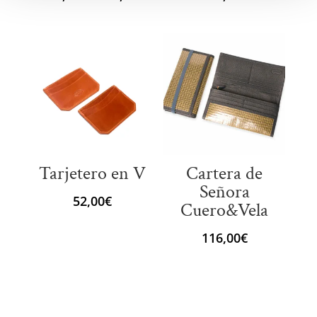
de
precios:
desde
101,00€
hasta
118,00€
Tarjetero en V
Cartera de
Señora
52,00
€
Cuero&Vela
116,00
€