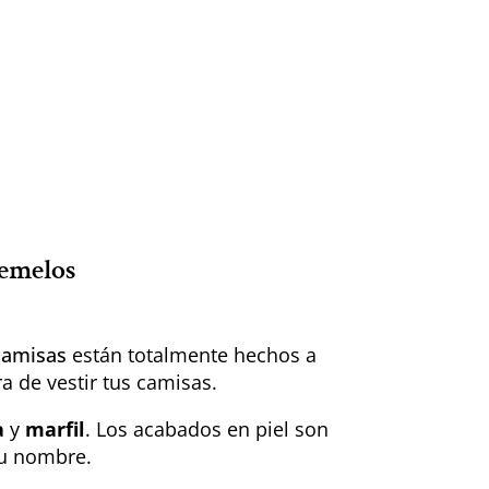
gemelos
camisas
están totalmente hechos a
a de vestir tus camisas.
a
y
marfil
. Los acabados en piel son
u nombre.