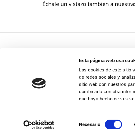
Échale un vistazo también a nuestr
Esta página web usa cook
Las cookies de este sitio 
Política de Co
de redes sociales y analiz
sitio web con nuestros par
Tienda online
combinarla con otra inform
que haya hecho de sus ser
Selección
Necesario
de