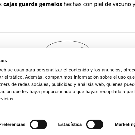
as
cajas guarda gemelos
hechas con
piel de vacuno
y
ies
web se usan para personalizar el contenido y los anuncios, ofrec
okies
Aviso legal
Condiciones de venta
Polític
ar el tráfico. Además, compartimos información sobre el uso que
tners de redes sociales, publicidad y análisis web, quienes pue
Personalización
Sobre Enrile
Publicaciones
ación que les haya proporcionado o que hayan recopilado a parti
vicios.
info@enrile.es
+34 954 27 45 90
C/ Monte Carmelo nº 63 – D
41011, Sevilla (España)
Preferencias
Estadística
Marketin