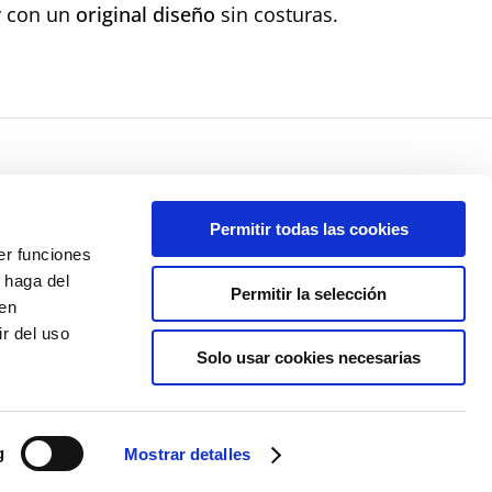
 con un
original diseño
sin costuras.
Permitir todas las cookies
er funciones
a de Privacidad
 haga del
Permitir la selección
den
Contacto
r del uso
Solo usar cookies necesarias
g
Mostrar detalles