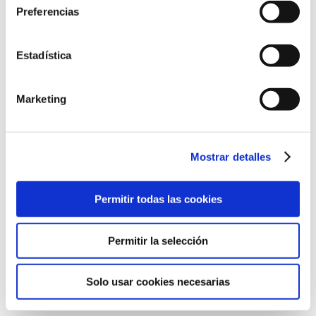
Preferencias
preci
desd
101,0
Estadística
hast
118,0
Marketing
Mostrar detalles
Neceser de viaje
Portapasaportes
pequeño
75,00
€
Permitir todas las cookies
92,00
€
Permitir la selección
Solo usar cookies necesarias