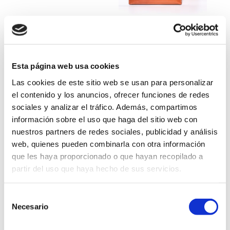
Joyero de Señora
Maleta Grass
Rang
84,00
€
476,00
€
-
536,00
€
de
Esta página web usa cookies
preci
Las cookies de este sitio web se usan para personalizar
desd
el contenido y los anuncios, ofrecer funciones de redes
476,0
sociales y analizar el tráfico. Además, compartimos
hast
información sobre el uso que haga del sitio web con
536,0
nuestros partners de redes sociales, publicidad y análisis
web, quienes pueden combinarla con otra información
que les haya proporcionado o que hayan recopilado a
partir del uso que haya hecho de sus servicios.
Neceser Clásico
Neceser Cuero &
Vela Gris
Selección
112,00
€
Necesario
de
Rang
101,00
€
-
118,00
€
consentimiento
de