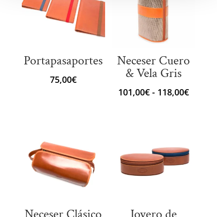
Portapasaportes
Neceser Cuero
& Vela Gris
75,00
€
Rango
101,00
€
-
118,00
€
de
precio
desde
101,00
hasta
118,00
Neceser Clásico
Joyero de