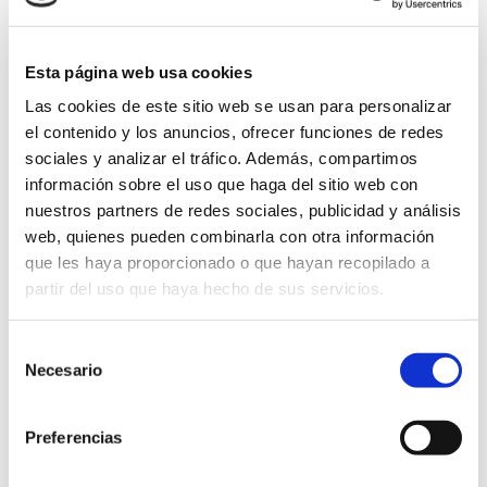
de primera 100% vegetal.
Este diseño completamente flexible es
ideal para
Esta página web usa cookies
desplazamientos en avión
ya que se acopla
Las cookies de este sitio web se usan para personalizar
perfectamente a un espacio limitado.
el contenido y los anuncios, ofrecer funciones de redes
sociales y analizar el tráfico. Además, compartimos
Está forrado en su interior en plástico para facilitar
información sobre el uso que haga del sitio web con
su limpieza.
nuestros partners de redes sociales, publicidad y análisis
Largo: 21,5 cms Ancho: 13,5 cms Alto: 8,5 cms
web, quienes pueden combinarla con otra información
que les haya proporcionado o que hayan recopilado a
partir del uso que haya hecho de sus servicios.
Selección
Necesario
de
consentimiento
Preferencias