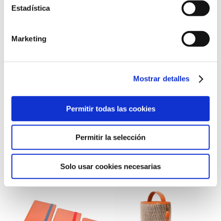
Estadística
GRABAR INICIALES (3,00€)
Neceser
Marketing
Añadir al carrito
de
viaje
pequeño
ENVIO GRATUITO
Mostrar detalles
cantidad
Permitir todas las cookies
Permitir la selección
Productos relacionados
Solo usar cookies necesarias