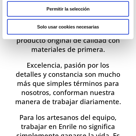
ARTESANOS DEL CUERO
Permitir la selección
Desde Enrile, buscamos trabajar
codo con codo entre nuestros
Solo usar cookies necesarias
artesanos para elaborar un
producto original de calidad con
materiales de primera.
Excelencia, pasión por los
detalles y constancia son mucho
más que simples términos para
nosotros, conforman nuestra
manera de trabajar diariamente.
Para los artesanos del equipo,
trabajar en Enrile no significa
simplemente ganarse la vida. Es