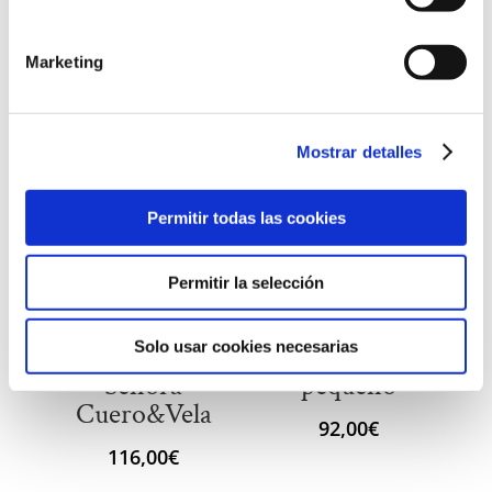
Productos relacionados
Marketing
Mostrar detalles
Permitir todas las cookies
Permitir la selección
Solo usar cookies necesarias
Cartera de
Neceser de viaje
Señora
pequeño
Cuero&Vela
92,00
€
116,00
€