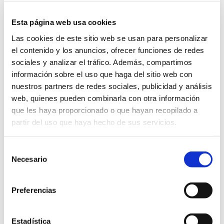
Está forrado en su interior en plástico para facilitar
su limpieza.
Esta página web usa cookies
Largo: 21,5 cm Ancho: 13,5 cm Alto: 8,5 cm
Las cookies de este sitio web se usan para personalizar
el contenido y los anuncios, ofrecer funciones de redes
tamaño
sociales y analizar el tráfico. Además, compartimos
información sobre el uso que haga del sitio web con
nuestros partners de redes sociales, publicidad y análisis
web, quienes pueden combinarla con otra información
GRABAR INICIALES (3,00€)
que les haya proporcionado o que hayan recopilado a
partir del uso que haya hecho de sus servicios.
Neceser
Añadir al carrito
Cuero
Selección
&
Necesario
de
Vela
consentimiento
ENVIO GRATUITO
Gris
Preferencias
cantidad
Estadística