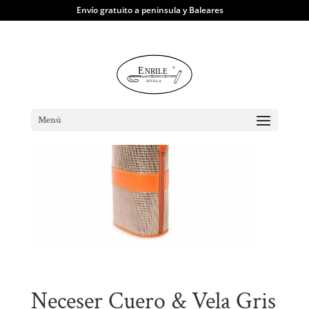
Envío gratuito a peninsula y Baleares
TIENDA
|
Viaje
| Neceser Cuero & Vela
Gris
Menú
Neceser Cuero & Vela Gris