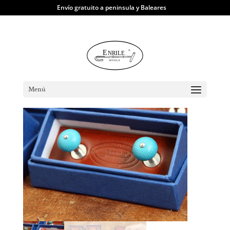
Envío gratuito a peninsula y Baleares
TIENDA
|
Gemelos
| Gemelos Punto Plata
Menú