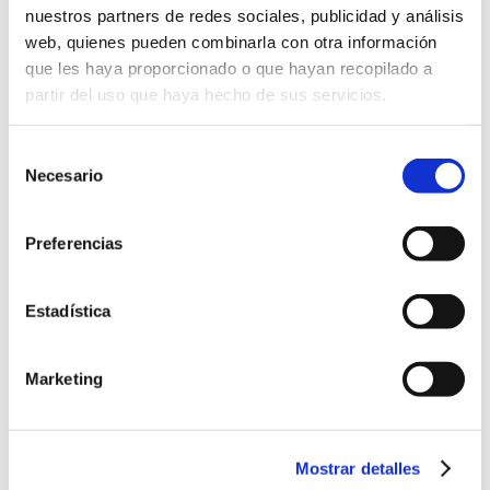
nuestros partners de redes sociales, publicidad y análisis
Gemelos
web, quienes pueden combinarla con otra información
Añadir al carrito
Punto
que les haya proporcionado o que hayan recopilado a
Plata
partir del uso que haya hecho de sus servicios.
cantidad
ENVIO GRATUITO
Selección
Necesario
de
consentimiento
Preferencias
Productos relacionados
Estadística
Marketing
Mostrar detalles