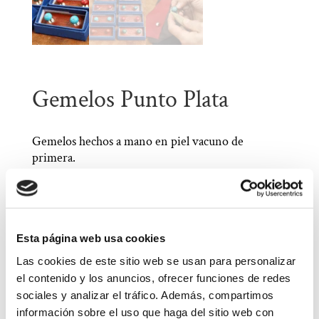
Gemelos Punto Plata
Gemelos hechos a mano en piel vacuno de
primera.
Inspirados en los antiguos botones de los
borceguíes. Conformados a mano, mediante la
técnica de hormado y posteriormente se pulen
con ceras naturales.
Esta página web usa cookies
Las cookies de este sitio web se usan para personalizar
Tono
el contenido y los anuncios, ofrecer funciones de redes
sociales y analizar el tráfico. Además, compartimos
información sobre el uso que haga del sitio web con