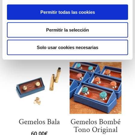
Permitir todas las cookies
Caja de Gemelos
Caja de Gemelos
Permitir la selección
de 12
de 4 uds.
116,00
€
83,00
€
Solo usar cookies necesarias
Gemelos Bala
Gemelos Bombé
Tono Original
60,00
€