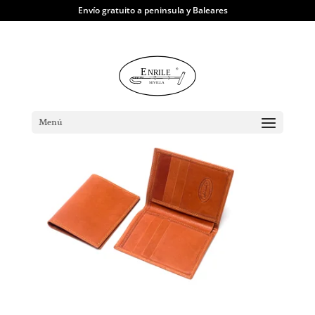
Envío gratuito a peninsula y Baleares
TIENDA
|
Carteras y Tarjeteros
| Tarjetero
Europeo
Menú