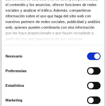
el contenido y los anuncios, ofrecer funciones de redes
sociales y analizar el tráfico. Además, compartimos
GRABAR INICIALES (3,00€)
información sobre el uso que haga del sitio web con
nuestros partners de redes sociales, publicidad y análisis
Tarjetero
web, quienes pueden combinarla con otra información
Añadir al carrito
Europeo
que les haya proporcionado o que hayan recopilado a
cantidad
partir del uso que haya hecho de sus servicios.
ENVIO GRATUITO
Selección
Necesario
de
consentimiento
Preferencias
Productos relacionados
Estadística
Marketing