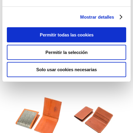
Mostrar detalles
Permitir todas las cookies
Cartera de
Americana
Permitir la selección
Señora
Original
Cuero&Vela
57,00
€
Solo usar cookies necesarias
116,00
€