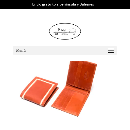
Envío gratuito a peninsula y Baleares
TIENDA
|
Carteras y Tarjeteros
|
Americano Piel Bordado
Menú