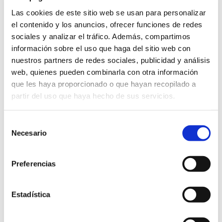
Las cookies de este sitio web se usan para personalizar
el contenido y los anuncios, ofrecer funciones de redes
sociales y analizar el tráfico. Además, compartimos
información sobre el uso que haga del sitio web con
nuestros partners de redes sociales, publicidad y análisis
GRABAR INICIALES (3,00€)
web, quienes pueden combinarla con otra información
que les haya proporcionado o que hayan recopilado a
Americano
partir del uso que haya hecho de sus servicios.
Añadir al carrito
Piel
Bordado
Selección
cantidad
Necesario
de
ENVIO GRATUITO
consentimiento
Preferencias
Estadística
Productos relacionados