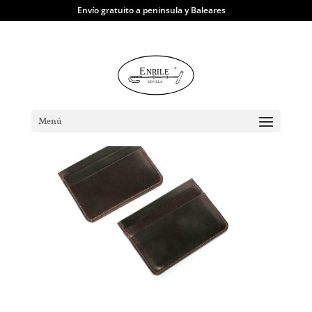
Envío gratuito a peninsula y Baleares
TIENDA
|
Carteras y Tarjeteros
| Tarjetero
V en Shell Cordovan
Menú