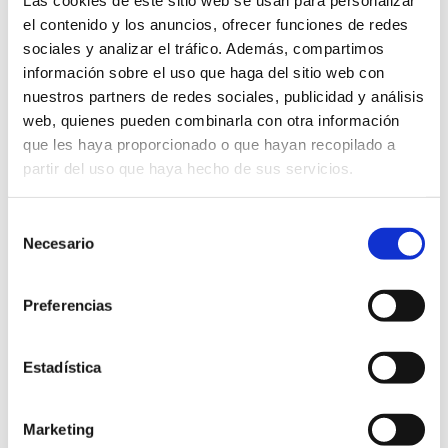
Las cookies de este sitio web se usan para personalizar
el contenido y los anuncios, ofrecer funciones de redes
sociales y analizar el tráfico. Además, compartimos
GRABAR INICIALES (3,00€)
información sobre el uso que haga del sitio web con
nuestros partners de redes sociales, publicidad y análisis
Tarjetero
web, quienes pueden combinarla con otra información
Añadir al carrito
V
que les haya proporcionado o que hayan recopilado a
en
partir del uso que haya hecho de sus servicios.
Shell
ENVIO GRATUITO
Cordovan
Selección
cantidad
Necesario
de
consentimiento
Preferencias
Productos relacionados
Estadística
Marketing