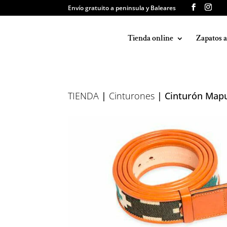
Envío gratuito a peninsula y Baleares
Tienda online
Zapatos 
TIENDA
|
Cinturones
| Cinturón Mapu