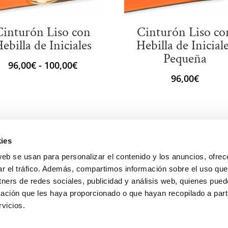
Cinturón Liso con
Cinturón Liso co
ebilla de Iniciales
Hebilla de Inicial
Pequeña
Rango
96,00
€
-
100,00
€
de
96,00
€
precios:
desde
96,00€
hasta
ies
100,00€
web se usan para personalizar el contenido y los anuncios, ofrec
ar el tráfico. Además, compartimos información sobre el uso que
tners de redes sociales, publicidad y análisis web, quienes pue
ación que les haya proporcionado o que hayan recopilado a parti
vicios.