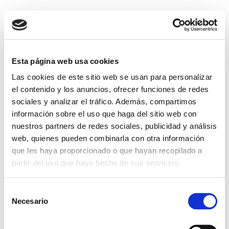
Iniciales
Esta página web usa cookies
Las cookies de este sitio web se usan para personalizar
Cm:
el contenido y los anuncios, ofrecer funciones de redes
sociales y analizar el tráfico. Además, compartimos
*Si no puede medir el cinturón, indícanos la talla de
información sobre el uso que haga del sitio web con
pantalón.
nuestros partners de redes sociales, publicidad y análisis
Talla:
web, quienes pueden combinarla con otra información
que les haya proporcionado o que hayan recopilado a
partir del uso que haya hecho de sus servicios.
Cinturón
Añadir al carrito
Liso
Selección
con
Necesario
de
Hebilla
consentimiento
ENVIO GRATUITO
de