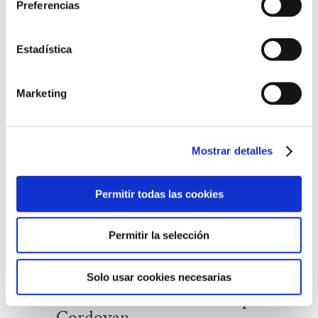
Iniciales
Preferencias
cantidad
Estadística
Productos relacionados
Marketing
Mostrar detalles
Permitir todas las cookies
Permitir la selección
Cinturón
Cinturón
Solo usar cookies necesarias
alomado en Shell
Hebilla Espuela
Cordovan