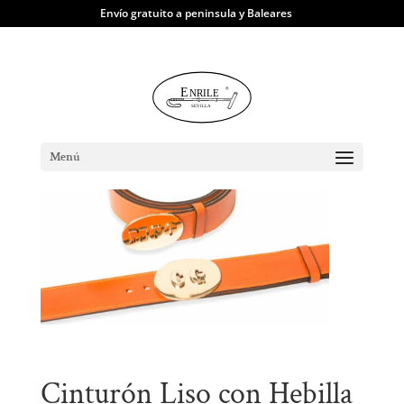
Envío gratuito a peninsula y Baleares
TIENDA
|
Cinturones
| Cinturón Liso con
Hebilla de Iniciales
Menú
Cinturón Liso con Hebilla