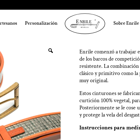
Cinturón Cuer
ro & Vela Viveado en
artesanos
Personalización
Sobre Enrile
Piel
Enrile comenzó a trabajar es
de los barcos de competici
resistente. La combinación
clásico y primitivo como la
muy original.
Estos cinturones se fabrica
curtición 100% vegetal, para
Posteriormente se le cose u
y protege la vela del desgas
Instrucciones para medi