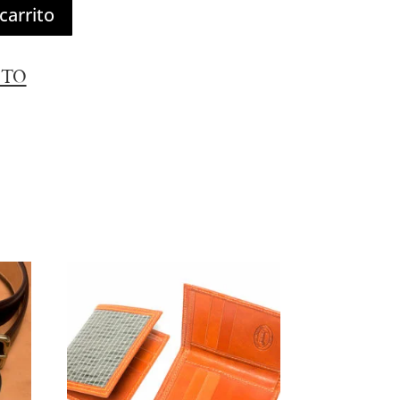
carrito
ITO