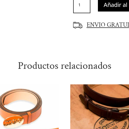
Añadir al 
Cuero
&
Vela
ENVIO GRATU
Viveado
en
Piel
cantidad
Productos relacionados