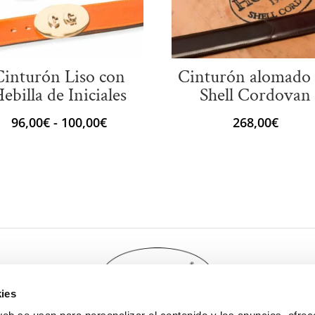
Cinturón Liso con
Cinturón alomado
ebilla de Iniciales
Shell Cordovan
Rango
96,00
€
-
100,00
€
268,00
€
de
precios:
desde
96,00€
hasta
100,00€
ies