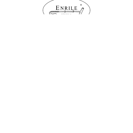
Política de Cookies
Aviso legal
Condiciones de venta
Tienda online
Personalización
Sobre Enrile
Publicaciones
Contacto
info@enrile.es
+34 954 27 45 90
C/ Monte Carmelo nº 63 – D