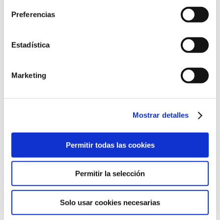
Preferencias
Cm:
Estadística
*Si no puede medir el cinturón, indícanos la talla de
pantalón.
Marketing
Talla:
Mostrar detalles
Cinturón
Añadir al carrito
Cuero
&
Permitir todas las cookies
Vela
ENVIO GRATUITO
Viveado
Permitir la selección
Nylon
cantidad
Solo usar cookies necesarias