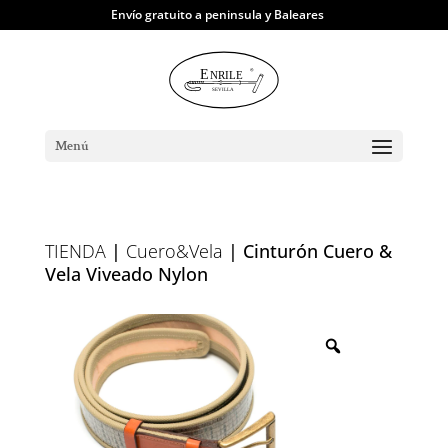
Envío gratuito a peninsula y Baleares
Menú
TIENDA
|
Cuero&Vela
| Cinturón Cuero &
Vela Viveado Nylon