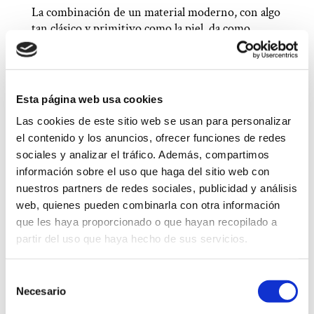
La combinación de un material moderno, con algo
tan clásico y primitivo como la piel, da como
resultado un producto único y muy original.
Estos cinturones se fabrican uniendo la vela
exterior a un cuero de curtición 100% vegetal,
Esta página web usa cookies
para aportar grosor y resistencia. Posteriormente
se le cose un ribete de piel, que aporta cierto
Las cookies de este sitio web se usan para personalizar
volumen y protege la vela del desgaste. Ancho: 3,5
el contenido y los anuncios, ofrecer funciones de redes
cms
sociales y analizar el tráfico. Además, compartimos
información sobre el uso que haga del sitio web con
Instrucciones para medir cinturón
nuestros partners de redes sociales, publicidad y análisis
web, quienes pueden combinarla con otra información
que les haya proporcionado o que hayan recopilado a
partir del uso que haya hecho de sus servicios.
Selección
Necesario
de
consentimiento