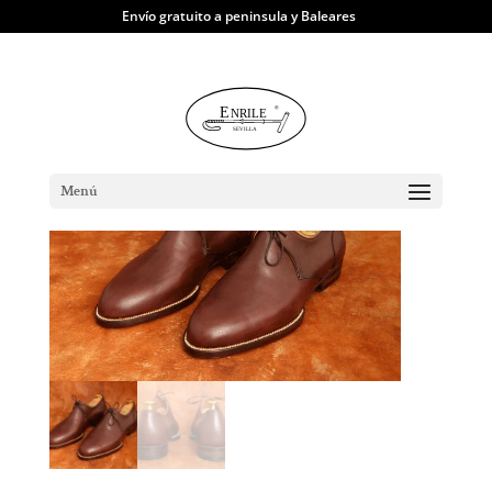
Envío gratuito a peninsula y Baleares
TIENDA ONLINE
|
Zapatos
| Chaps box-
calf
Menú