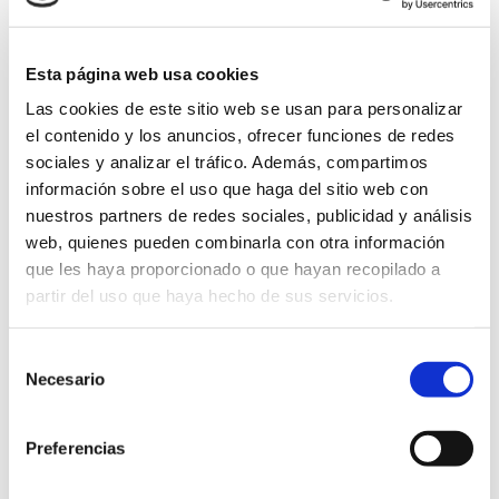
Este bolso se entrega con asa corta y bandolera,
para poder elegir el look que más nos convenga.
Esta página web usa cookies
medidas 20×13,5×5,5.
Las cookies de este sitio web se usan para personalizar
el contenido y los anuncios, ofrecer funciones de redes
sociales y analizar el tráfico. Además, compartimos
información sobre el uso que haga del sitio web con
nuestros partners de redes sociales, publicidad y análisis
web, quienes pueden combinarla con otra información
que les haya proporcionado o que hayan recopilado a
partir del uso que haya hecho de sus servicios.
Selección
Bolso
Necesario
de
Añadir al carrito
Feria
consentimiento
en
Preferencias
piel
ENVIO GRATUITO
de