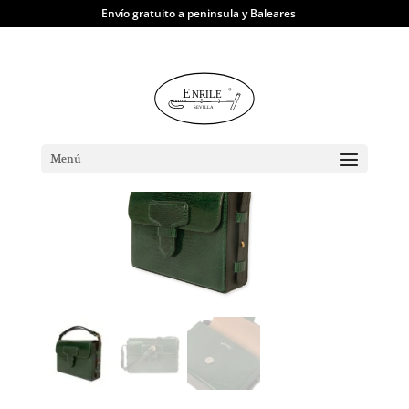
Envío gratuito a peninsula y Baleares
TIENDA
|
Bolsos
| Bolso Feria en piel de
lagarto – Verde oscuro
Menú