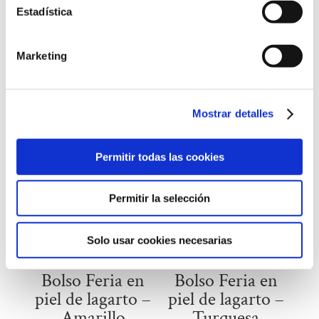
lagarto
Estadística
–
Verde
oscuro
Marketing
cantidad
Productos relacionados
Mostrar detalles
Permitir todas las cookies
Permitir la selección
Solo usar cookies necesarias
Bolso Feria en
Bolso Feria en
piel de lagarto –
piel de lagarto –
Amarillo
Turquesa