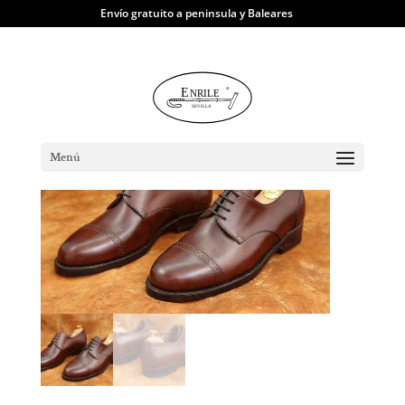
Envío gratuito a peninsula y Baleares
TIENDA ONLINE
|
Zapatos
| Blucher box-
calf
Menú