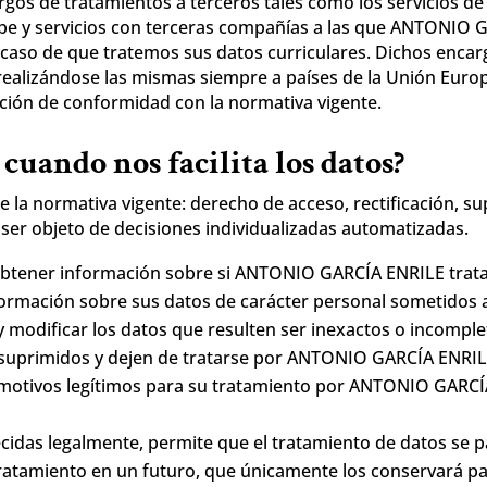
gos de tratamientos a terceros tales como los servicios de 
nube y servicios con terceras compañías a las que ANTONIO
 caso de que tratemos sus datos curriculares. Dichos enca
 realizándose las mismas siempre a países de la Unión Eur
ción de conformidad con la normativa vigente.
cuando nos facilita los datos?
 la normativa vigente: derecho de acceso, rectificación, sup
 ser objeto de decisiones individualizadas automatizadas.
s obtener información sobre si ANTONIO GARCÍA ENRILE trat
nformación sobre sus datos de carácter personal sometidos 
 y modificar los datos que resulten ser inexactos o incomple
suprimidos y dejen de tratarse por ANTONIO GARCÍA ENRILE 
 motivos legítimos para su tratamiento por ANTONIO GARC
ecidas legalmente, permite que el tratamiento de datos se p
tamiento en un futuro, que únicamente los conservará para