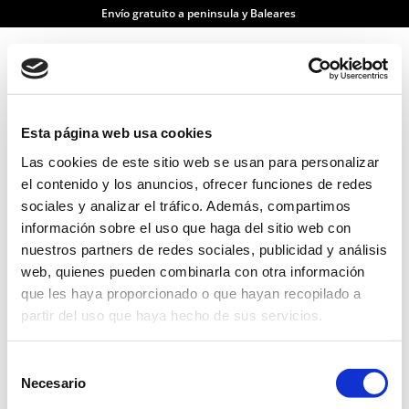
Envío gratuito a peninsula y Baleares
Inicio
/ color del producto / Marrón
Marrón
Esta página web usa cookies
Mostrando el único resultado
Menú
Las cookies de este sitio web se usan para personalizar
el contenido y los anuncios, ofrecer funciones de redes
sociales y analizar el tráfico. Además, compartimos
información sobre el uso que haga del sitio web con
nuestros partners de redes sociales, publicidad y análisis
web, quienes pueden combinarla con otra información
que les haya proporcionado o que hayan recopilado a
partir del uso que haya hecho de sus servicios.
Selección
Necesario
de
consentimiento