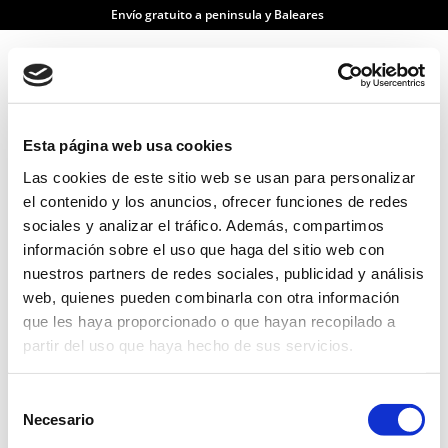
Envío gratuito a peninsula y Baleares
Esta página web usa cookies
Menú
Las cookies de este sitio web se usan para personalizar
el contenido y los anuncios, ofrecer funciones de redes
sociales y analizar el tráfico. Además, compartimos
Inicio
/ color del producto / dorado
información sobre el uso que haga del sitio web con
nuestros partners de redes sociales, publicidad y análisis
dorado
web, quienes pueden combinarla con otra información
que les haya proporcionado o que hayan recopilado a
partir del uso que haya hecho de sus servicios.
Selección
Mostrando el único resultado
Necesario
de
consentimiento